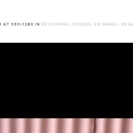
0
AT 590×1280 IN
RELOOKING, CONSEIL EN IMAGE… KES