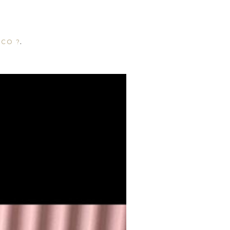
ACO ?
.