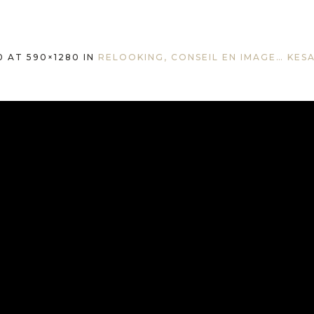
0
AT 590×1280 IN
RELOOKING, CONSEIL EN IMAGE… KES