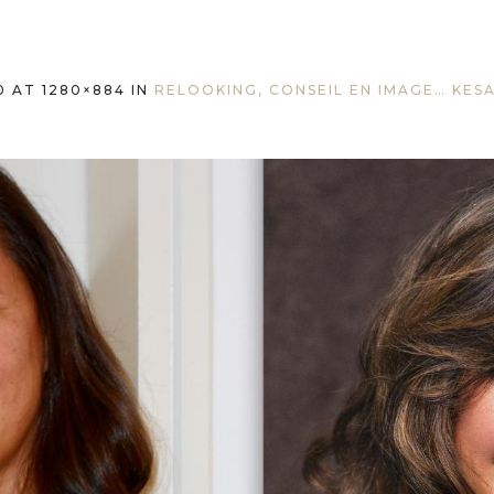
0
AT 1280×884 IN
RELOOKING, CONSEIL EN IMAGE… KES