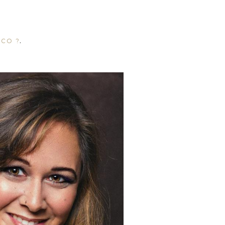
ACO ?
.