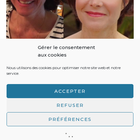
Gérer le consentement
aux cookies
Nous utilisons des cookies pour optimiser notre site web et notre
service.
ACCEPTER
REFUSER
PRÉFÉRENCES
Politique de confidentialité / mentions légales
/ L'Atelier
d'Alice © 2020 / All Rights Reserved