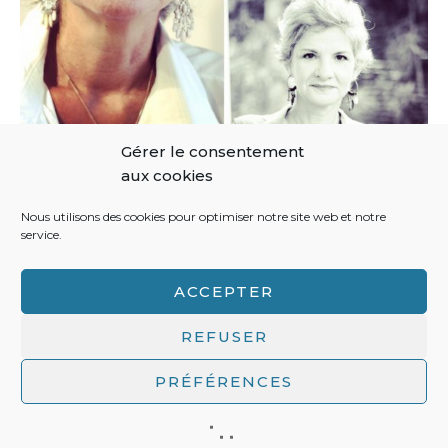
Gérer le consentement
aux cookies
Nous utilisons des cookies pour optimiser notre site web et notre
service.
ACCEPTER
REFUSER
PRÉFÉRENCES
Politique de confidentialité / mentions légales
/ L'Atelier
d'Alice © 2020 / All Rights Reserved