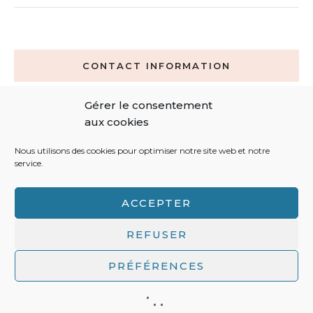
CONTACT INFORMATION
Gérer le consentement
contact@latelierdalice.net
aux cookies
0692 44 59 66
Nous utilisons des cookies pour optimiser notre site web et notre
service.
ACCEPTER
REFUSER
PRÉFÉRENCES
Politique de confidentialité / mentions légales
/ L'Atelier
d'Alice © 2020 / All Rights Reserved