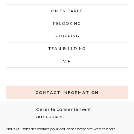
ON EN PARLE
RELOOKING
SHOPPING
TEAM BUILDING
VIP
CONTACT INFORMATION
Gérer le consentement
contact@latelierdalice.net
aux cookies
0692 44 59 66
Nous utilisons des cookies pour optimiser notre site web et notre