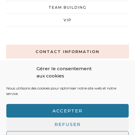
TEAM BUILDING
VIP
CONTACT INFORMATION
Gérer le consentement
contact@latelierdalice.net
aux cookies
0692 44 59 66
Nous utilisons des cookies pour optimiser notre site web et notre
service.
ACCEPTER
REFUSER